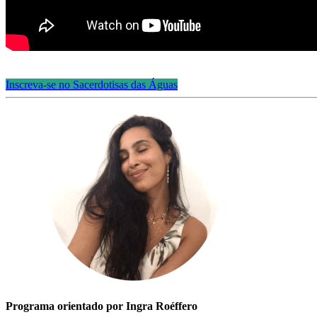
Inscreva-se no Sacerdotisas das Águas
Programa orientado por Ingra Roéffero